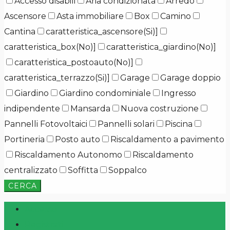
Accesso disabili
Aria condizionata
Arredo
Ascensore
Asta immobiliare
Box
Camino
Cantina
caratteristica_ascensore(Si)]
caratteristica_box(No)]
caratteristica_giardino(No)]
caratteristica_postoauto(No)]
caratteristica_terrazzo(Si)]
Garage
Garage doppio
Giardino
Giardino condominiale
Ingresso
indipendente
Mansarda
Nuova costruzione
Pannelli Fotovoltaici
Pannelli solari
Piscina
Portineria
Posto auto
Riscaldamento a pavimento
Riscaldamento Autonomo
Riscaldamento
centralizzato
Soffitta
Soppalco
CERCA
Accesso
Registrati