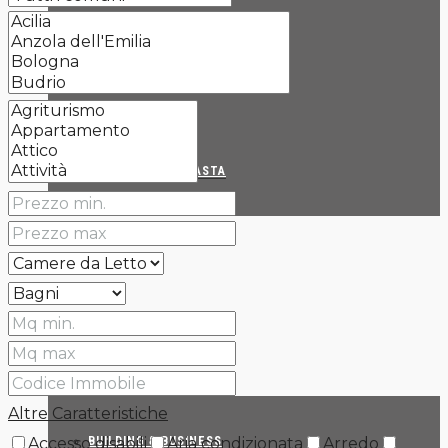
RIVALUTA-RE & VALO-RE
IL SERVIZIO PRE-ASTA
PER CHI INVESTE
PER I COSTRUTTORI
Altre Caratteristiche
Accesso disabili
Aria condizionata
Arredo
BUILDING & BUSINESS