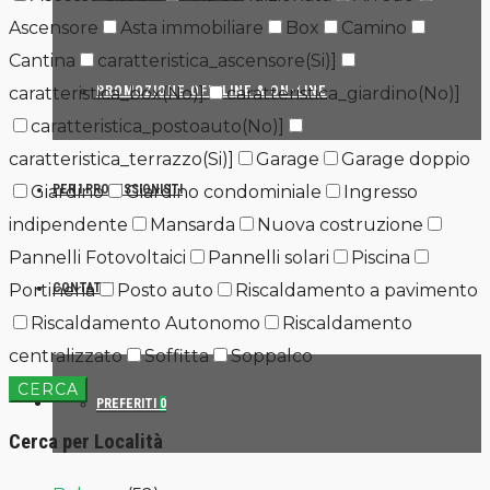
Ascensore
Asta immobiliare
Box
Camino
Cantina
caratteristica_ascensore(Si)]
caratteristica_box(No)]
caratteristica_giardino(No)]
PROMOZIONE OFF-LINE & ON-LINE
caratteristica_postoauto(No)]
caratteristica_terrazzo(Si)]
Garage
Garage doppio
Giardino
Giardino condominiale
Ingresso
PER I PROFESSIONISTI
indipendente
Mansarda
Nuova costruzione
Pannelli Fotovoltaici
Pannelli solari
Piscina
Portineria
Posto auto
Riscaldamento a pavimento
CONTATTI
Riscaldamento Autonomo
Riscaldamento
centralizzato
Soffitta
Soppalco
CERCA
PREFERITI
0
Cerca per Località