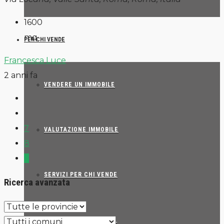
1600
mq
PER CHI VENDE
Francesca Luce
2 anni fa
VENDERE UN IMMOBILE
7
VALUTAZIONE IMMOBILE
8
9
SERVIZI PER CHI VENDE
Ricerca avanzata
IL METODO BEST PRICE