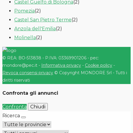
Castel Guelfo di Bologna
(2)
Pomezia
(2)
Castel San Pietro Terme
(2)
Anzola dell'Emilia
(2)
Molinella
(2)
© REA: BO-513838 - P.IVA: 03369901206 - pec:
mondore@pec.it -
Informativa privacy
-
Cookie policy
-
Revoca consensi privacy
© Copyright MONDORE Srl - Tutti i
diritti riservati
Confronta gli annunci
Confronta
Chiudi
Ricerca