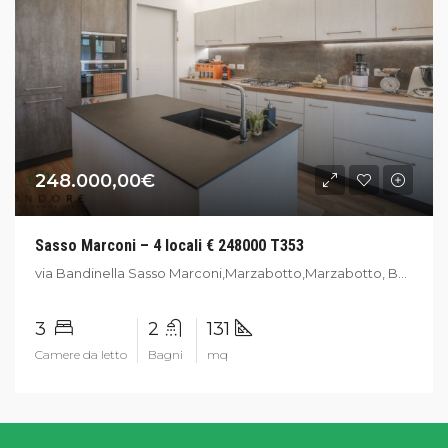
248.000,00€
Sasso Marconi – 4 locali € 248000 T353
via Bandinella Sasso Marconi,Marzabotto,Marzabotto, Bologna,Italia
3
2
131
Camere da letto
Bagni
mq