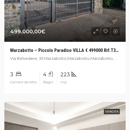
499.000,00€
Marzabotto – Piccolo Paradiso VILLA € 499000 Rif.T362
Via Belvedere, 35 Marzabotto,Marzabotto,Marzabotto, Bologna,Italia
3
4
223
Camere da letto
Bagni
mq
VENDITA