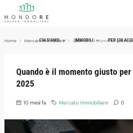
CHI SIAMO
IMMOBILI
PER CHI ACQ
Home
Mercato Immobiliare
Quando è il momento giusto pe
Quando è il momento giusto per 
2025
10 mesi fa
Mercato Immobiliare
0