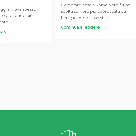
Comprare casa a Roma Nord è una
ggi si trova spesso
scelta sempre più apprezzata da
elle domande più
famiglie, professionisti e...
ato...
Continua a leggere
gere