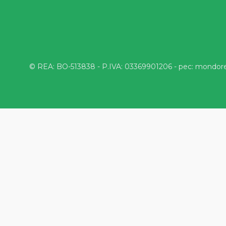
© REA: BO-513838 - P.IVA: 03369901206 - pec: mondor