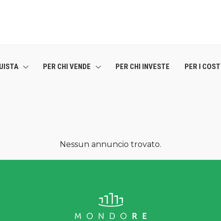
UISTA
PER CHI VENDE
PER CHI INVESTE
PER I COS
Nessun annuncio trovato.