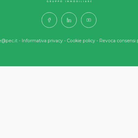
e@pec.it -
Informativa privacy
-
Cookie policy
-
Revoca consensi p