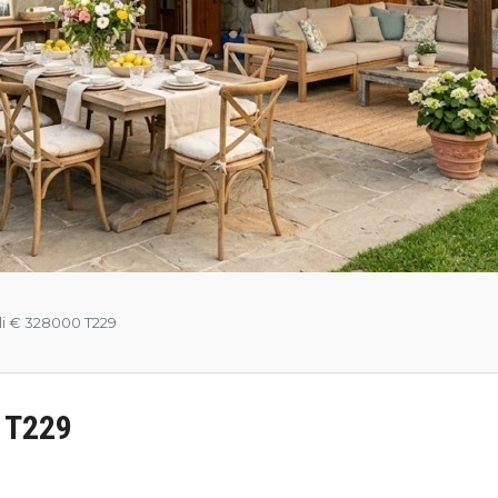
li € 328000 T229
0 T229