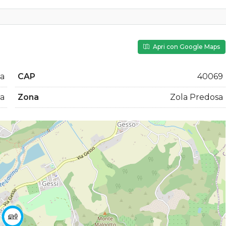
Apri con Google Maps
sa
CAP
40069
a
Zona
Zola Predosa