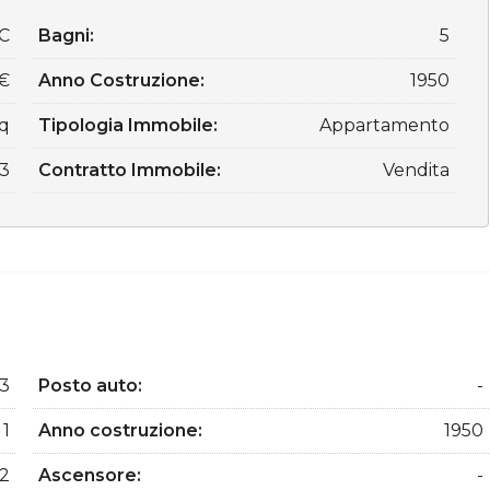
C
Bagni:
5
0€
Anno Costruzione:
1950
mq
Tipologia Immobile:
Appartamento
3
Contratto Immobile:
Vendita
33
Posto auto:
-
1
Anno costruzione:
1950
2
Ascensore:
-