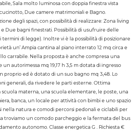
ile, Sala molto luminosa con doppia finestra vista
n cucinotto, Due camere matrimoniali e Bagno.
ne degli spazi, con possibilità di realizzare: Zona living
 Due bagni finestrati. Possibilità di usufruire delle
 termini di legge). Inoltre vi è la possibilità di posizionare
prietà un’ Ampia cantina al piano interrato 12 mq circa e
ello carrabile. Nella proposta è anche compresa una
te un autorimessa mq 19,17 h 3,5 m dotata di ingresso
i in proprio ed è dotato di un suo bagno mq 3,48. Lo
i generali, da rivedere le parti esterne. Ottima
na scuola materna, una scuola elementare, le poste, una
chiera, banca, un locale per attività con bimbi e uno spazio
rsi nella natura e comodi percorsi pedonali e ciclabili per
casa troviamo un comodo parcheggio e la fermata del bus
scaldamento autonomo. Classe energetica G . Richiesta €