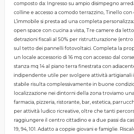
composto da: Ingresso su ampio disimpegno arredab
colline e accesso a comodo terrazzino, Tinello co
L’immobile si presta ad una completa personalizzazio
open space con cucina a vista, Tre camere da letto e
detrazioni fiscali al 50% per ristrutturazione (entro i
sul tetto dei pannelli fotovoltaici. Completa la pro
un locale accessorio di 16 mq con accesso dal cors
stanza mq 14 al piano terra finestrata con adiacen
indipendente utile per svolgere attività artigianal
stabile risulta complessivamente in buone condizion
localizzazione nei dintorni della zona troviamo u
farmacia, pizzeria, ristorante, bar, estetica, parruc
per attività ludico ricreative, oltre che tanti perco
raggiungere il centro cittadino e a due passi da 
19, 94, 101. Adatto a coppie giovani e famiglie. Ri