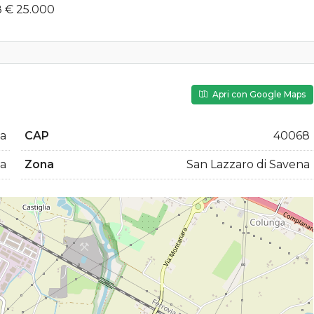
8 € 25.000
Apri con Google Maps
na
CAP
40068
a
Zona
San Lazzaro di Savena