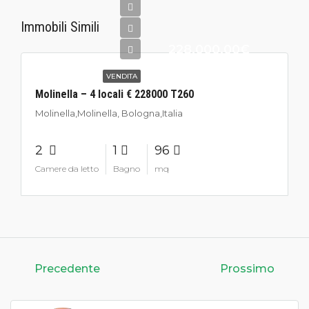
Immobili Simili
228.000,00€
VENDITA
Molinella – 4 locali € 228000 T260
Molinella,Molinella, Bologna,Italia
2
1
96
Camere da letto
Bagno
mq
Precedente
Prossimo