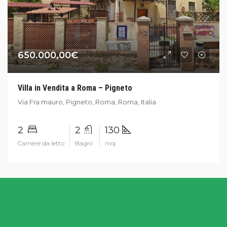
650.000,00€
Villa in Vendita a Roma – Pigneto
Via Fra mauro, Pigneto, Roma, Roma, Italia
2
2
130
Camere da letto
Bagni
mq