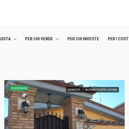
UISTA
PER CHI VENDE
PER CHI INVESTE
PER I COS
EVIDENZA
VENDITA
NUOVA COSTRUZIONE