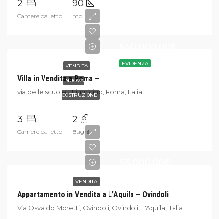
2
90
Camere da letto
mq
650.000,00€
EVIDENZA
VENDITA
Villa in Vendita a Roma –
NUOVA
via delle scuole, , Fiumicino, Roma, Italia
COSTRUZIONE
3
2
Camere da letto
Bagni
55.000,00€
VENDITA
Appartamento in Vendita a L’Aquila – Ovindoli
Via Osvaldo Moretti, Ovindoli, Ovindoli, L'Aquila, Italia