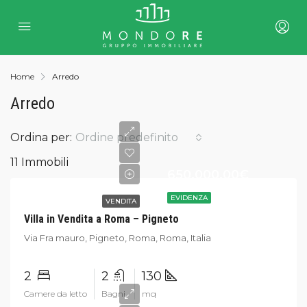
Home
Arredo
Arredo
Ordina per:
Ordine predefinito
11 Immobili
650.000,00€
EVIDENZA
VENDITA
Villa in Vendita a Roma – Pigneto
Via Fra mauro, Pigneto, Roma, Roma, Italia
2
2
130
Camere da letto
Bagni
mq