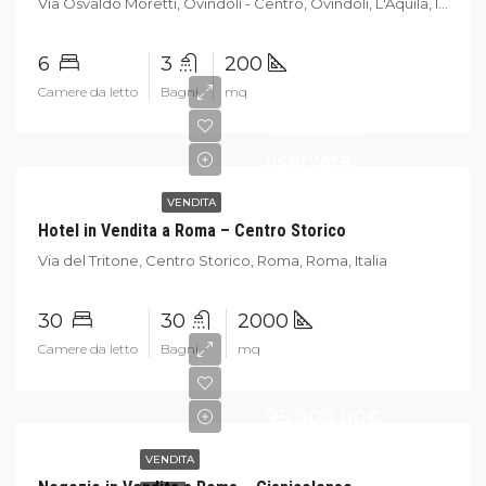
Via Osvaldo Moretti, Ovindoli - Centro, Ovindoli, L'Aquila, Italia
6
3
200
Camere da letto
Bagni
mq
Trattativa
riservata
VENDITA
Hotel in Vendita a Roma – Centro Storico
Via del Tritone, Centro Storico, Roma, Roma, Italia
30
30
2000
Camere da letto
Bagni
mq
95.000,00€
VENDITA