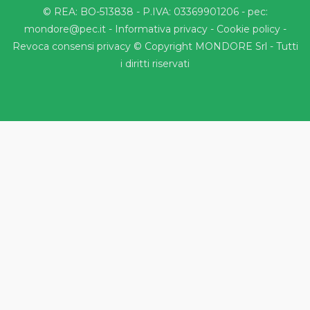
© REA: BO-513838 - P.IVA: 03369901206 - pec:
mondore@pec.it -
Informativa privacy
-
Cookie policy
-
Revoca consensi privacy
© Copyright MONDORE Srl - Tutti
i diritti riservati